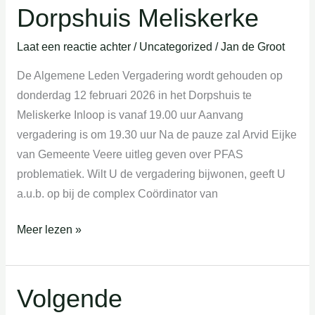
Februari
Dorpshuis Meliskerke
2026
Laat een reactie achter
/
Uncategorized
/
Jan de Groot
te
Dorpshuis
De Algemene Leden Vergadering wordt gehouden op
Meliskerke
donderdag 12 februari 2026 in het Dorpshuis te
Meliskerke Inloop is vanaf 19.00 uur Aanvang
vergadering is om 19.30 uur Na de pauze zal Arvid Eijke
van Gemeente Veere uitleg geven over PFAS
problematiek. Wilt U de vergadering bijwonen, geeft U
a.u.b. op bij de complex Coördinator van
Meer lezen »
Volgende
Volgende
bestuursvergadering