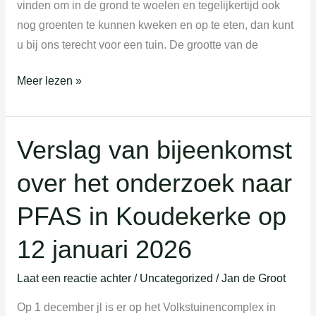
vinden om in de grond te woelen en tegelijkertijd ook
nog groenten te kunnen kweken en op te eten, dan kunt
u bij ons terecht voor een tuin. De grootte van de
Meer lezen »
Verslag van bijeenkomst
Verslag
van
over het onderzoek naar
bijeenkomst
over
PFAS in Koudekerke op
het
onderzoek
12 januari 2026
naar
Laat een reactie achter
/
Uncategorized
/
Jan de Groot
PFAS
in
Op 1 december jl is er op het Volkstuinencomplex in