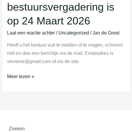
bestuursvergadering is
is
op
op 24 Maart 2026
24
Maart
Laat een reactie achter
/
Uncategorized
/
Jan de Groot
2026
Heeft u het bestuur wat te melden of te vragen, schroom
niet en doe een berichtje via de mail. Emailadres is
vtvveere@gmail.com of via de site.
Meer lezen »
Zoeken