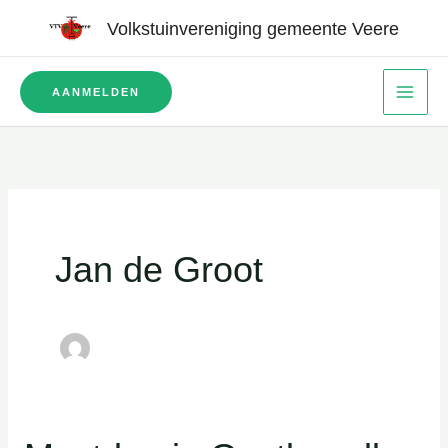
Ga
Volkstuinvereniging gemeente Veere
naar
de
AANMELDEN
inhoud
Jan de Groot
Mestdag