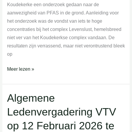
Koudekerke
Koudekerke een onderzoek gedaan naar de
op
aanwezigheid van PFAS in de grond. Aanleiding voor
12
het onderzoek was de vondst van iets te hoge
januari
concentraties bij het complex Levenslust, hemelsbreed
2026
niet ver van het Koudekerkse complex vandaan. De
resultaten zijn verrassend, maar niet verontrustend bleek
op
Meer lezen »
Algemene
Algemene
Ledenvergadering
Ledenvergadering VTV
VTV
op
op 12 Februari 2026 te
12