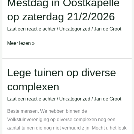
Mestdag in Oostkapelle
in
op zaterdag 21/2/2026
Oostkapelle
op
Laat een reactie achter
/
Uncategorized
/
Jan de Groot
zaterdag
21/2/2026
Meer lezen »
Lege tuinen op diverse
Lege
tuinen
complexen
op
diverse
Laat een reactie achter
/
Uncategorized
/
Jan de Groot
complexen
Beste mensen, We hebben binnen de
Volkstuinvereniging op diverse complexen nog een
aantal tuinen die nog niet verhuurd zijn. Mocht u het leuk