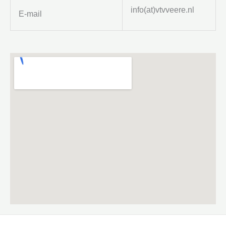
info(at)vtvveere.nl
E-mail