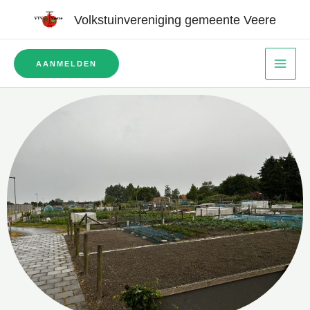
Ga
Volkstuinvereniging gemeente Veere
naar
de
AANMELDEN
inhoud